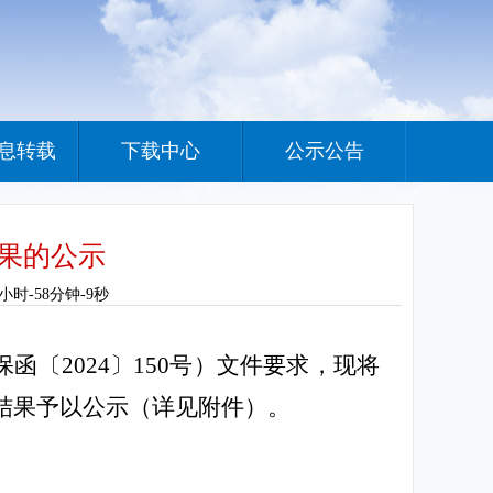
息转载
下载中心
公示公告
结果的公示
小时-58分钟-9秒
函〔202
4
〕
150
号）文件要求，现将
结果予以公示（详见附件）。