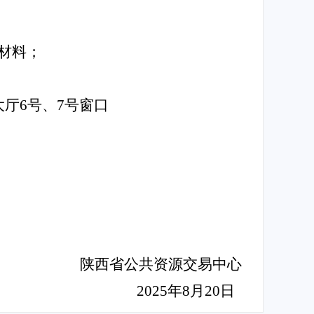
材料；
厅6号、7号窗口
陕西省公共资源交易中心
202
5
年
8
月
20
日