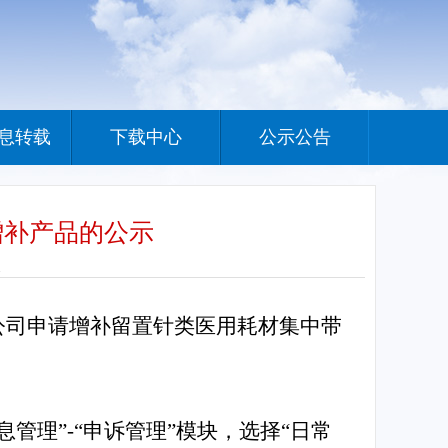
息转载
下载中心
公示公告
增补产品的公示
1
公司申请增补留置针类医用耗材集中带
管理”-“申诉管理”模块，选择“日常